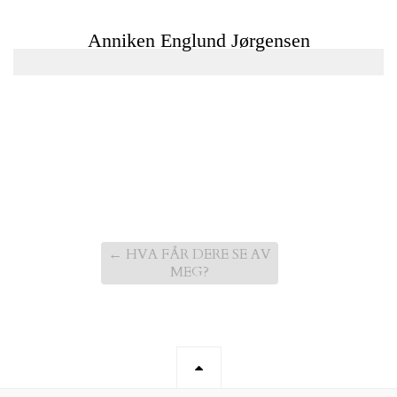
←
HVA FÅR DERE SE AV
MEG?