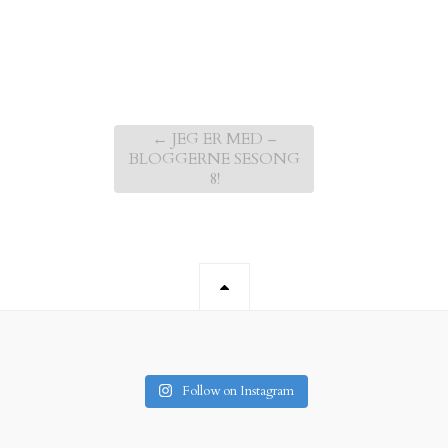
←
JEG ER MED –
BLOGGERNE SESONG
8!
Follow on Instagram