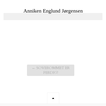
←
SOVEROMMET ER
FERDIG!