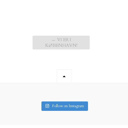
←
VI ER I
KØBENHAVN!
Follow on Instagram