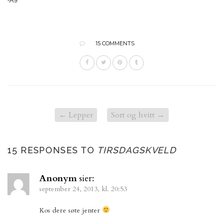
-A9
15 COMMENTS
←
Lepper
Sort og hvitt
→
15 RESPONSES TO
TIRSDAGSKVELD
Anonym
sier:
september 24, 2013, kl. 20:53
Kos dere søte jenter