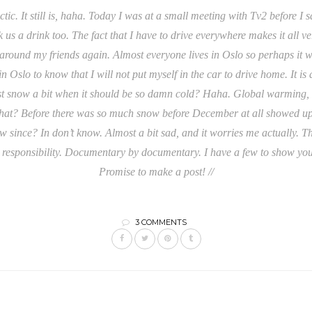
tic. It still is, haha. Today I was at a small meeting with Tv2 before I 
k us a drink too. The fact that I have to drive everywhere makes it all ve
e around my friends again. Almost everyone lives in Oslo so perhaps it wa
und in Oslo to know that I will not put myself in the car to drive home. It i
t snow a bit when it should be so damn cold? Haha. Global warming, I c
that? Before there was so much snow before December at all showed up
ince? In don’t know. Almost a bit sad, and it worries me actually. Thing
e’s responsibility. Documentary by documentary. I have a few to show you
Promise to make a post! //
3 COMMENTS