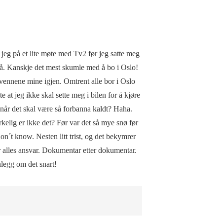
r jeg på et lite møte med Tv2 før jeg satte meg
så. Kanskje det mest skumle med å bo i Oslo!
t vennene mine igjen. Omtrent alle bor i Oslo
te at jeg ikke skal sette meg i bilen for å kjøre
 når det skal være så forbanna kaldt? Haha.
rkelig er ikke det? Før var det så mye snø før
n´t know. Nesten litt trist, og det bekymrer
er alles ansvar. Dokumentar etter dokumentar.
nlegg om det snart!