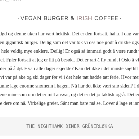
· VEGAN BURGER &
IRISH
COFFEE ·
t død og denne uken har vært hektisk. Det er den fortsatt, haha. I dag va
en gigantisk burger. Deilig som det var tok vi oss noe godt å drikke og
det hele veldig mye enklere. Deilig! Er også så innmari godt å være rund
. Føler fortsatt at jeg er litt på besøk.. Det er rart å fly rundt i Oslo å vi
der på å dø. Hva i alle dager skjedde? Kan det ikke i det minste snø litt
i var på ake og ski dager før vi i det hele tatt hadde tatt ferie. Hvor me
kunne lage enorme snømenn i hagen. Nå har det ikke vært snø siden? I do
ene mine som om det er mitt ansvar, og det er det jo faktisk også. Det 
pse dere om nå. Virkelige greier. Sånt man bare må se. Lover å lage et in
THE NIGHTHAWK DINER GRÜNERLØKKA