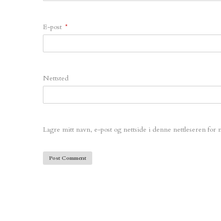
E-post
*
Nettsted
Lagre mitt navn, e-post og nettside i denne nettleseren fo