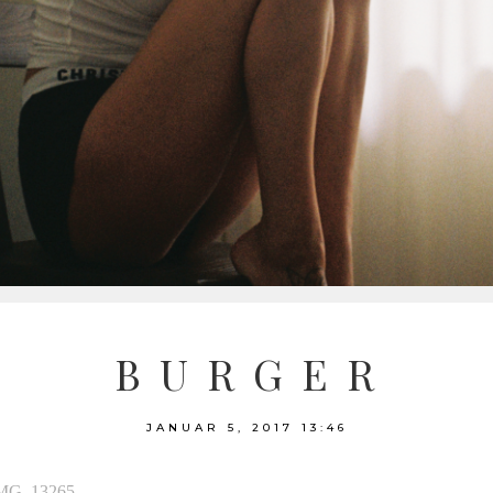
B U R G E R
JANUAR 5, 2017
13:46