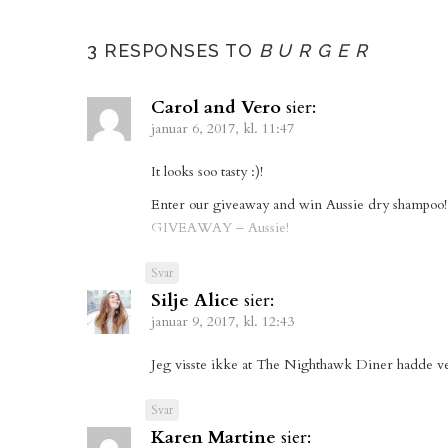
3 RESPONSES TO
B U R G E R
Carol and Vero
sier:
januar 6, 2017, kl. 11:47
It looks soo tasty :)!
Enter our giveaway and win Aussie dry shampoo
GIVEAWAY – Aussie!
Svar
Silje Alice
sier:
januar 9, 2017, kl. 12:43
Jeg visste ikke at The Nighthawk Diner hadde vega
Svar
Karen Martine
sier: