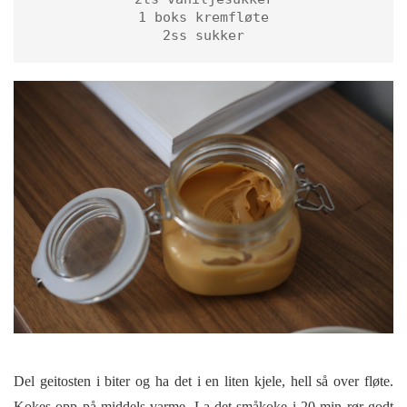
1 boks kremfløte

2ss sukker
Del geitosten i biter og ha det i en liten kjele, hell så over fløte.
Kokes opp på middels varme. La det småkoke i 20 min rør godt