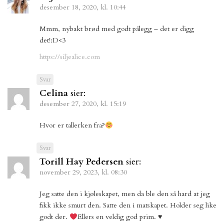
desember 18, 2020, kl. 10:44
Mmm, nybakt brød med godt pålegg – det er digg
det!:D<3
https://siljealice.com
Svar
Celina
sier:
desember 27, 2020, kl. 15:19
Hvor er tallerken fra?
Svar
Torill Hay Pedersen
sier:
november 29, 2023, kl. 08:30
Jeg satte den i kjøleskapet, men da ble den så hard at jeg
fikk ikke smurt den. Satte den i matskapet. Holder seg like
godt der.
Ellers en veldig god prim.
♥️