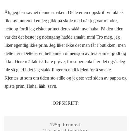
Åh, jeg har savnet denne smaken. Dette er en oppskrift vi faktisk
fikk av moren til en jeg gikk på skole med når jeg var mindre,
nettopp fordi jeg elsket primet deres sååå mye haha. På den tiden
var det det beste jeg noengang hadde smakt, mm! Tro meg, jeg
liker egentlig ikke prim. Jeg liker ikke det man får i butikken, men
dette her? Dette er en helt annen dimensjon av hva som er godt og
ikke. Dere må faktisk bare prøve, for super enkelt er det også. Jeg
ble så glad i det jeg stakk fingeren nedi kjelen for å smake.
Kjentes ut som om tiden sto stille og jeg sto ved siden av pappa og
spiste prim. Haha, ååh, savn.
OPPSKRIFT:
125g brunost

2ts vaniljesukker
