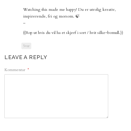
Watching this made me happy! Du er utrolig kreativ,
inspirerende, fri og morsom. 🍃
–
((Rop ut hvis du vil ha et skjerf i sort / hvit silke~bomull.))
Svar
LEAVE A REPLY
Kommentar
*