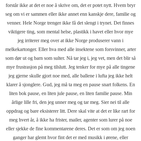
forstår ikke at det er noe å skrive om, det er potet nytt. Hvem bryr
seg om vi er sammen eller ikke annet enn kanskje dere, familie og
venner. Hele Norge trenger ikke få det slengt i trynet. Det finnes
viktigere ting, som mental helse, plastikk i havet eller hvor mye
jeg irriterer meg over at ikke Norge produserer vann i
melkekartonger. Eller hva med alle insektene som forsvinner, arter
som dør ut og barn som sulter. Nå tar jeg i, jeg vet, men det blir så
mye frustrasjon på meg tilslutt. Jeg tenker for mye på alle tingene
jeg gjerne skulle gjort noe med, alle ballene i lufta jeg ikke helt
klarer å sjonglere. Gud, jeg må ta meg en pause snart folkens. En
liten bok pause, en liten jule pause, en liten familie pause. Min
årlige lille fri, den jeg unner meg og tar meg. Sier nei til alle
oppdrag og bare eksisterer litt. Dere skal vite at det er like rart for
meg hvert år, å ikke ha frister, mailer, agenter som lurer på noe
eller sjekke de fine kommentarene deres. Det er som om jeg noen
ganger har glemt hvor fint det er med musikk i ørene, eller