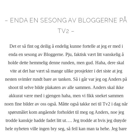
– ENDA EN SESONG AV BLOGGERNE PÅ
TV2 –
Det er så fint og deilig å endelig kunne fortelle at jeg er med i
enda en sesong av Bloggerne. Pju, faktisk vært litt vanskelig å
holde dette hemmelig denne runden, men gud. Haha, dere skal
vite at det har vært så mange ulike prosjekter i det siste at jeg
nesten svimler rundt bare av tanken. Så i går var jeg og Anders på
shoot til selve bilde plakaten av alle sammen. Anders skal ikke
akkurat være med i gjengen haha, men vi fikk sneket sammen
noen fine bilder av oss også. Måtte også takke nei til Tv2 i dag når
spørsmålet kom angående forholdet til meg og Anders, noe jeg
trodde kanskje hadde fadet litt ut…. Jeg trodde at hvis jeg drøyde
hele nyheten ville ingen bry seg, så feil kan man ta hehe. Jeg bare