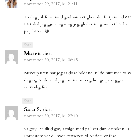
november 29, 2017, kl. 21:11
Ta deg juleferie med god samvittighet, det fortjener du!<3
Det skal jeg gjøre også og jeg gleder meg som et lite barn
på julaften! 😀
Svar
Maren
sier:
november 30, 2017, kl. 06:45
Mistet pusten når jeg så disse bildene. Bilde nummer to av
deg og Anders vil jeg ramme inn og henge på veggen –
så utrolig fint.
Svar
Sara S.
sier:
november 30, 2017, kl. 22:40
Så gøy! Er alltid gøy å følge med på livet ditt, Anniken :’)
Forresten: vet du hvor genseren til Anders er fra?