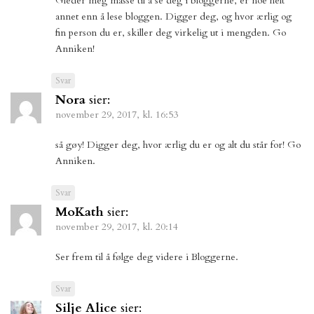
Gleder meg masse til å se deg i bloggerne, er noe helt
annet enn å lese bloggen. Digger deg, og hvor ærlig og
fin person du er, skiller deg virkelig ut i mengden. Go
Anniken!
Svar
Nora
sier:
november 29, 2017, kl. 16:53
så gøy! Digger deg, hvor ærlig du er og alt du står for! Go
Anniken.
Svar
MoKath
sier:
november 29, 2017, kl. 20:14
Ser frem til å følge deg videre i Bloggerne.
Svar
Silje Alice
sier: