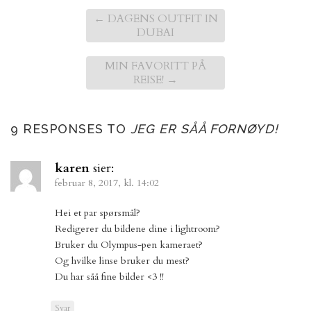
←
DAGENS OUTFIT IN
DUBAI
MIN FAVORITT PÅ
REISE!
→
9 RESPONSES TO
JEG ER SÅÅ FORNØYD!
karen
sier:
februar 8, 2017, kl. 14:02
Hei et par spørsmål?
Redigerer du bildene dine i lightroom?
Bruker du Olympus-pen kameraet?
Og hvilke linse bruker du mest?
Du har såå fine bilder <3 !!
Svar