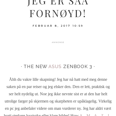
JEG ER SÅÅ
FORNØYD!
FEBRUAR 8, 2017
10:59
ANNONSE
· THE NEW
ASUS
ZENBOOK 3 ·
Åhh du vakre lille skapning! Jeg har nå hatt med meg denne
saken på en par reiser og jeg elsker den. Den er lett, praktisk og
ser helt nydelig ut. Noe jeg ikke nevnte sist er at den har helt
utrolige farger på skjermen og skarpheten er upåklagelig. Virkelig
en pc jeg anbefaler videre om man vurderer ny. Jeg har aldri vært
borti sterkere lysstyrke eller klare bilder! How
A – M – A – Z – I –