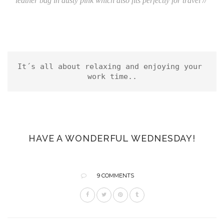
leather bag in dusty pink which also fits perfectly for travel //
It´s all about relaxing and enjoying your 
work time..
HAVE A WONDERFUL WEDNESDAY!
9 COMMENTS