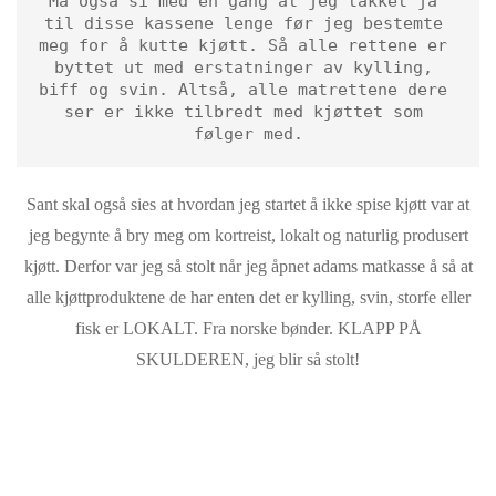
Må også si med en gang at jeg takket ja 
til disse kassene lenge før jeg bestemte 
meg for å kutte kjøtt. Så alle rettene er 
byttet ut med erstatninger av kylling, 
biff og svin. Altså, alle matrettene dere 
ser er ikke tilbredt med kjøttet som 
følger med.
Sant skal også sies at hvordan jeg startet å ikke spise kjøtt var at
jeg begynte å bry meg om kortreist, lokalt og naturlig produsert
kjøtt. Derfor var jeg så stolt når jeg åpnet adams matkasse å så at
alle kjøttproduktene de har enten det er kylling, svin, storfe eller
fisk er LOKALT. Fra norske bønder. KLAPP PÅ
SKULDEREN, jeg blir så stolt!