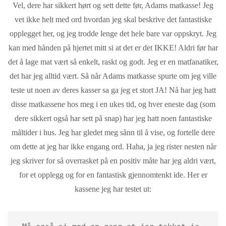
Vel, dere har sikkert hørt og sett dette før, Adams matkasse! Jeg
vet ikke helt med ord hvordan jeg skal beskrive det fantastiske
opplegget her, og jeg trodde lenge det hele bare var oppskryt. Jeg
kan med hånden på hjertet mitt si at det er det IKKE! Aldri før har
det å lage mat vært så enkelt, raskt og godt. Jeg er en matfanatiker,
det har jeg alltid vært. Så når Adams matkasse spurte om jeg ville
teste ut noen av deres kasser sa ga jeg et stort JA! Nå har jeg hatt
disse matkassene hos meg i en ukes tid, og hver eneste dag (som
dere sikkert også har sett på snap) har jeg hatt noen fantastiske
måltider i hus. Jeg har gledet meg sånn til å vise, og fortelle dere
om dette at jeg har ikke engang ord. Haha, ja jeg rister nesten når
jeg skriver for så overrasket på en positiv måte har jeg aldri vært,
for et opplegg og for en fantastisk gjennomtenkt ide. Her er
kassene jeg har testet ut: