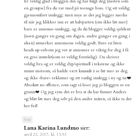
Er veldig glad i bloggen din og har fulgt deg (nesten som
en groupie) fra du var med på teenage boss. Og ett veldig
gjennomført innlegg; men mye av det jeg legger merke
til når jeg klikker inn er att halvparten (om ikke litt mer)
bare er annonse-innlegg, og da du blogger veldig sjeldent
(noen ganger en gang om dagen, andre ganger en gang i
uken) utmerker annonsene veldig godt. Bare en liten
heads up-selvom jeg vet at annonser er viktig for deg å få
en grei inntekt(som er veldig forståelig). Du skriver
veldig bra og er veldig dyp/spirituell i tekstene og ikke
minst morsom, så hadde vært kuuuult å se litt mer av deg
og ikke «bare» reklamer og ett vanlig innlegg i ny og ne❤️
Absolutt no offence, som sagt så leser jeg jo bloggen av en
grunn❤️ Og jeg syns det er bra at du har funnet Anders
og blitt litt mer deg selv på den andre måten, så ikke ta det
her feil!
Svar
Lana Karina Lundmo
sier:
april 23, 2017, kl. 13:53