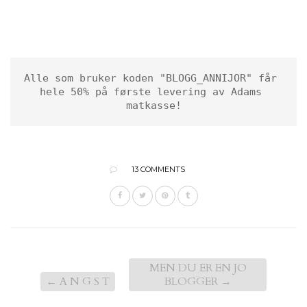
Alle som bruker koden "BLOGG_ANNIJOR" får 
hele 50% på første levering av Adams 
matkasse!
13 COMMENTS
MEN DU ER EN JO
←
A N G S T
BLOGGER
→