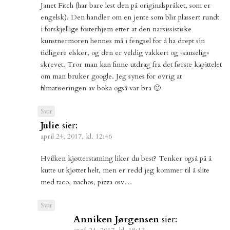
Janet Fitch (har bare lest den på originalspråket, som er
engelsk). Den handler om en jente som blir plassert rundt
i forskjellige fosterhjem etter at den narsissistiske
kunstnermoren hennes må i fengsel for å ha drept sin
tidligere elsker, og den er veldig vakkert og «sanselig»
skrevet. Tror man kan finne utdrag fra det første kapittelet
om man bruker google. Jeg synes for øvrig at
filmatiseringen av boka også var bra 🙂
Svar
Julie
sier:
april 24, 2017, kl. 12:46
Hvilken kjøtterstatning liker du best? Tenker også på å
kutte ut kjøttet helt, men er redd jeg kommer til å slite
med taco, nachos, pizza osv…
Svar
Anniken Jørgensen
sier: