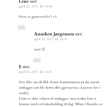
Lene
sier:
april 23, 2017, kl. 19:39
Hvor er genseren fra ? <3
Svar
Anniken Jørgensen
sier:
april 24, 2017, kl. 18:14
zara! 🙂
Svar
E
sier:
april 24, 2017, kl. 12:31
(Vet ikke om du fikk denne kommentaren på det nyeste
innlegget som ble slettet eller gjort privat, så prøver her i
stedet)
Dette er ikke relatert til innlegget, men tenkte bare å
komme med en bokanbefaling til deg: White Oleander av