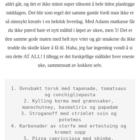
aldri går, og det er ikke minst super slitsomt å hele tiden planlegge
middagen. Det blir som regel det samme gamle fordi man ikke er
så sinnsykt kreativ i en hektisk hverdag. Med Adams matkasse får
du ikke prøvd bare et nytt måltid i løpet av uken, men 5! Det er
den samme gode maten med helt nye vrier og gir smakene du ikke
trodde du skulle klare å få til. Haha, jeg har ingenting vondt å si
om dette AT ALL! I tillegg er det forskjellige måltider hver eneste
uke, sammensatt av kokken selv.
1. Ovnsbakt torsk med tapenade, tomatsaus 
og conchigliepasta

2. Kylling korma med grønnsaker, 
manochutney, basmatiris og papadam

3. Stroganoff med strimlet svin og 
potetmos

4. Karbonader av storfe med ertestuing og 
kremet sopp

5. Pizza capricciosa med skinke, 