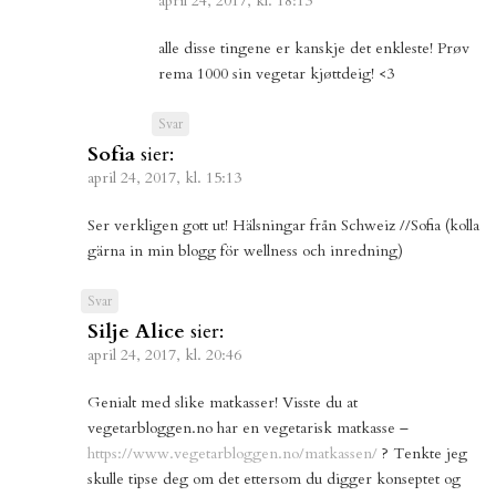
april 24, 2017, kl. 18:13
alle disse tingene er kanskje det enkleste! Prøv
rema 1000 sin vegetar kjøttdeig! <3
Svar
Sofia
sier:
april 24, 2017, kl. 15:13
Ser verkligen gott ut! Hälsningar från Schweiz //Sofia (kolla
gärna in min blogg för wellness och inredning)
Svar
Silje Alice
sier:
april 24, 2017, kl. 20:46
Genialt med slike matkasser! Visste du at
vegetarbloggen.no har en vegetarisk matkasse –
https://www.vegetarbloggen.no/matkassen/
? Tenkte jeg
skulle tipse deg om det ettersom du digger konseptet og