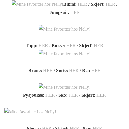
Bikini:
HER
/
Skjørt:
HER
/
Jumpsuit:
HER
Topp:
HER
/
Bukse:
HER
/
Skjerf:
HER
Brune:
HER
/
Sorte:
HER
/
Blå:
HER
Pysjbukse:
HER
/
Sko:
HER
/
Skjørt:
HER
Shorts:
HER
/
Skjerf:
HER
/
Sko:
HER