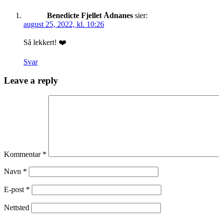
Benedicte Fjellet Ådnanes
sier:
august 25, 2022, kl. 10:26
Så lekkert! ❤️
Svar
Leave a reply
Kommentar
*
Navn
*
E-post
*
Nettsted