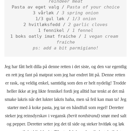
reindeer meat
Pasta av eget valg / 
Pasta of your choice
3 vårløk / 
3 spring onion
1/3 gul løk /
 1/3 onion
2 hvitløksfedd / 
2 garlic cloves
1 fennikel / 
1 fennel
1 boks oatly imat fraiche /
 1 vegan cream 
fraiche

ps: add a bit parmigiano!
Jeg har fått helt dilla på denne retten i det siste, og den var egentlig
en rett jeg fant på matprat som jeg har endret litt på. Denne retten
er rask, og veldig enkel, samtidig som den er helt nydelig! Trodde
heller ikke at jeg likte fennikel fordi jeg alltid har tenkt at det må
smake lakris når det lukter lakris haha, men så feil kan man ta! Jeg
starter med å koke pasta, jeg tar en håndfull som regel! Deretter
steker jeg reinsdyrskav i vegansk
(berit nordstrand)
smør med salt
og pepper. Deretter setter jeg det til side og steker hvitløk og løk