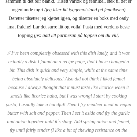
sammen til det blir blankt. Tilsett vårløk og fennikel, stek til det er
nogenlunde mørt
(jeg liker litt tyggemotstand på fennikelen)
.
Deretter tilsetter jeg kjøttet igjen, og tilsetter en boks med oatly
imat fraiche! Lar det surre litt og voila! Pasta med verdens beste
topping
(ps: add litt parmesan på toppen om du vil!)
//
I’ve been completely obsessed with this dish lately, and it was
actually a dish I found on a recipe page, that I have changed a
bit. This dish is quick and very simple, while at the same time
being absolutely delicious! Also did not think I liked fennel
because I always thought that it must taste like licorice when it
smells like licorice haha, but I was wrong! I start by cooking
pasta, I usually take a handful! Then I fry reindeer meat in vegan
butter with salt and pepper. Then I set it aside and fry the garlic
and onion together until it´s shiny. Add spring onion and fennel,
fry until fairly tender (I like a bit of chewing resistance on the