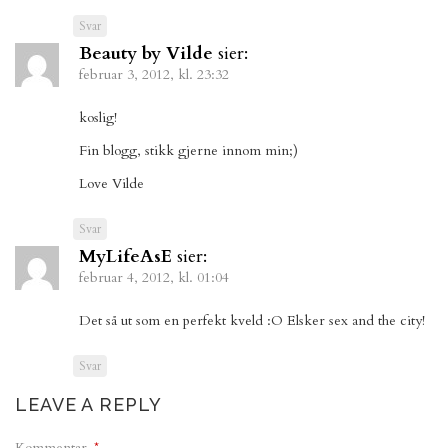
Svar
Beauty by Vilde
sier:
februar 3, 2012, kl. 23:32
koslig!
Fin blogg, stikk gjerne innom min;)
Love Vilde
Svar
MyLifeAsE
sier:
februar 4, 2012, kl. 01:04
Det så ut som en perfekt kveld :O Elsker sex and the city!
Svar
LEAVE A REPLY
Kommentar
*