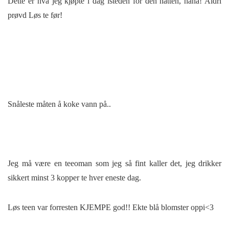
Dette er hva jeg kjøpte i dag isteden for den hatten, haha! Aldri
prøvd Løs te før!
Snåleste måten å koke vann på..
Jeg må være en teeoman som jeg så fint kaller det, jeg drikker
sikkert minst 3 kopper te hver eneste dag.
Løs teen var forresten KJEMPE god!! Ekte blå blomster oppi<3