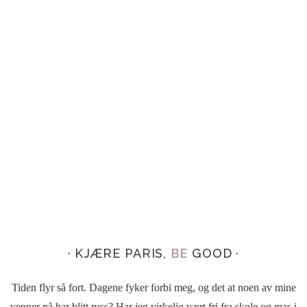
· KJÆRE PARIS,
BE
GOOD ·
Tiden flyr så fort. Dagene fyker forbi meg, og det at noen av mine
venner nå har blitt russ? Har jeg virkelig vært fri fra skole og mas i