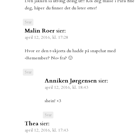
Den jakken så utrolig deilig ut!!! Kos deg masse i Paris fine
deg, håper du finner det du leter etter!
Svar
Malin Roer
sier:
april 12, 2016, kl. 17:28
Hvor er den t-skjorta du hadde på snapchat med
«Remember? No» fra? 🙂
Svar
Anniken Jørgensen
sier:
april 12, 2016, kl. 18:43
shein! <3
Svar
Thea
sier:
april 12, 2016, kl. 17:43