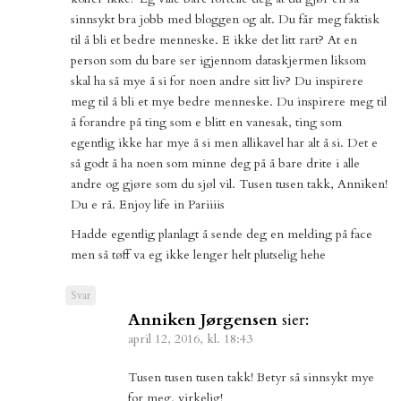
sinnsykt bra jobb med bloggen og alt. Du får meg faktisk
til å bli et bedre menneske. E ikke det litt rart? At en
person som du bare ser igjennom dataskjermen liksom
skal ha så mye å si for noen andre sitt liv? Du inspirere
meg til å bli et mye bedre menneske. Du inspirere meg til
å forandre på ting som e blitt en vanesak, ting som
egentlig ikke har mye å si men allikavel har alt å si. Det e
så godt å ha noen som minne deg på å bare drite i alle
andre og gjøre som du sjøl vil. Tusen tusen takk, Anniken!
Du e rå. Enjoy life in Pariiiis
Hadde egentlig planlagt å sende deg en melding på face
men så tøff va eg ikke lenger helt plutselig hehe
Svar
Anniken Jørgensen
sier:
april 12, 2016, kl. 18:43
Tusen tusen tusen takk! Betyr så sinnsykt mye
for meg, virkelig!