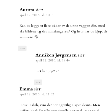
Aurora
sier:
april 12, 2016, kl. 10:01
Kan du legge ut flere bilder av den fine veggen din, med
alle bildene og drømmefangeren? Og hvor har du kjøpt alt
sammen? 🙂
Svar
Anniken Jørgensen
sier:
april 12, 2016, kl. 18:44
Det kan jeg!! <3
Svar
Emma
sier:
april 12, 2016, kl. 11:33
Heia! Hahah, syns det her egentlig e sykt kleint.. Men
koffer ikke? Eg ville bare fortelle deg at du gjør en så