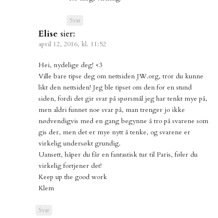
Svar
Elise
sier:
april 12, 2016, kl. 11:52
Hei, nydelige deg! <3
Ville bare tipse deg om nettsiden JW.org, tror du kunne
likt den nettsiden! Jeg ble tipset om den for en stund
siden, fordi det gir svar på spørsmål jeg har tenkt mye på,
men aldri funnet noe svar på, man trenger jo ikke
nødvendigvis med en gang begynne å tro på svarene som
gis der, men det er mye nytt å tenke, og svarene er
virkelig undersøkt grundig.
Uansett, håper du får en fantastisk tur til Paris, føler du
virkelig fortjener det!
Keep up the good work
Klem
Svar