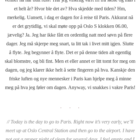
et helt år? Hvor ble det av? Hva skjedde med tiden? Hm,
merkelig. Uansett, i dag er dagen for å reise til Paris. Akkurat nå
er det grytidlig, vi skal møte opp på Oslo S klokken 06.00,
jævelig? Ja. Jeg har ikke fått en ordentlig natt med søvn på flere
dager. Jeg må skjerpe meg snart, ta litt tak i livet mitt igjen. Slutte
å flyte. Jeg begynner å flyte. Det er på denne tiden alt egentlig
skal blomstre, og bli fint. Men et eller annet er litt tomt for meg om
dagen, og jeg klarer ikke helt å sette fingeren på hva. Kanskje den
friske luften og nye mennesker i Paris kan hjelpe meg å minne
meg på hva jeg føler om dagen. Anyway, vi snakkes i vakre Paris!
. . .
// Today is the day to go to Paris. Right now it’s very early, we’ll
meet up at Oslo Central Station and then go to the airport. I have
not got a proper night of sleep for several days. I feel empty and I