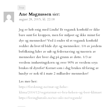
Svar
Ane Magnussen
sier:
august 28, 2015, kl. 22:18
Jeg er helt enig med Lindis! Et vegansk kosthold er ikke
bare sunt for kroppen, men for miljøet og ikke minst for
dyr og mennesker! Ved å endre til et vegansk kosthold
redder du livet til både dyr og mennesker. 1/6 av jordens
befolkning lider av sult og feilernæring og tusenvis av
mennesker dør hver dag på grunn av dette. 1/3 av
verdens innhøstingskorn og over 90% av verdens soya
brukes til dyrefor! Kornet som i dag brukes til foring av
husdyr er nok til å mate 2 milliarder mennesker!
Les mer her:
https://forskning.no/mat-og-helse-
klima/2014/12/vegetarmat-er-bra-helsen-og-best-klimaet
https://lovinghutoslo.no/no-oslo-no/vegansk/