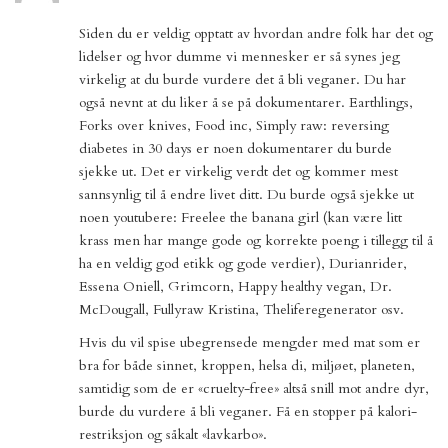
Siden du er veldig opptatt av hvordan andre folk har det og
lidelser og hvor dumme vi mennesker er så synes jeg
virkelig at du burde vurdere det å bli veganer. Du har
også nevnt at du liker å se på dokumentarer. Earthlings,
Forks over knives, Food inc, Simply raw: reversing
diabetes in 30 days er noen dokumentarer du burde
sjekke ut. Det er virkelig verdt det og kommer mest
sannsynlig til å endre livet ditt. Du burde også sjekke ut
noen youtubere: Freelee the banana girl (kan være litt
krass men har mange gode og korrekte poeng i tillegg til å
ha en veldig god etikk og gode verdier), Durianrider,
Essena Oniell, Grimcorn, Happy healthy vegan, Dr.
McDougall, Fullyraw Kristina, Theliferegenerator osv.
Hvis du vil spise ubegrensede mengder med mat som er
bra for både sinnet, kroppen, helsa di, miljøet, planeten,
samtidig som de er «cruelty-free» altså snill mot andre dyr,
burde du vurdere å bli veganer. Få en stopper på kalori-
restriksjon og såkalt «lavkarbo».