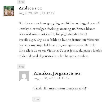
Svar
Andrea
sier:
august 29, 2015, kl. 17:17
Blir like satt ut hver gang jeg ser bilder av deg, du ser så
unnskyld ordvalget, fucking amazing ut, finner liksom
ikke ord som strekker til, for jeg føler de blir så
overflødige. Og disse bildene kunne frontet en Victorias
Secret kampanje, bildene er g-o-r-g-e-o-u-s. Rart du
ikke allerede er en Victorias Secret jente, du passer faktisk
til det, alt ved deg utstråler selvtillit og skjønnhet.
Svar
Anniken Jørgensen
sier:
august 30, 2015, kl. 15:19
hahah, åhh tusen tusen tuuuusen takk!!!
Svar