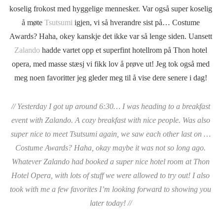
koselig frokost med hyggelige mennesker. Var også super koselig
å møte
Tsutsumi
igjen, vi så hverandre sist på… Costume
Awards? Haha, okey kanskje det ikke var så lenge siden. Uansett
Zalando
hadde vartet opp et superfint hotellrom på Thon hotel
opera, med masse stæsj vi fikk lov å prøve ut! Jeg tok også med
meg noen favoritter jeg gleder meg til å vise dere senere i dag!
// Yesterday I got up around 6:30… I was heading to a breakfast
event with Zalando. A cozy breakfast with nice people. Was also
super nice to meet Tsutsumi again, we saw each other last on …
Costume Awards? Haha, okay maybe it was not so long ago.
Whatever Zalando had booked a super nice hotel room at Thon
Hotel Opera, with lots of stuff we were allowed to try out! I also
took with me a few favorites I’m looking forward to showing you
later today! //