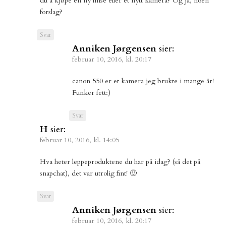
du å kjøpe en ny linse eller et nytt kamera? Og ja, noen
forslag?
Svar
Anniken Jørgensen
sier:
februar 10, 2016, kl. 20:17
canon 550 er et kamera jeg brukte i mange år!
Funker fett:)
Svar
H
sier:
februar 10, 2016, kl. 14:05
Hva heter leppeproduktene du har på idag? (så det på
snapchat), det var utrolig fint! 🙂
Svar
Anniken Jørgensen
sier:
februar 10, 2016, kl. 20:17