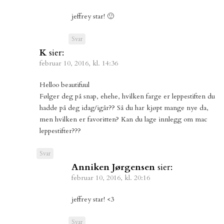
jeffrey star! 🙂
Svar
K
sier:
februar 10, 2016, kl. 14:36
Helloo beautifuul
Følger deg på snap, ehehe, hvilken farge er leppestiften du
hadde på deg idag/igår?? Så du har kjøpt mange nye da,
men hvilken er favoritten? Kan du lage innlegg om mac
leppestifter???
Svar
Anniken Jørgensen
sier:
februar 10, 2016, kl. 20:16
jeffrey star! <3
Svar