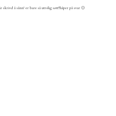
skrivd å sånn! er bare så utrolig søtt!!håper på svar 🙂