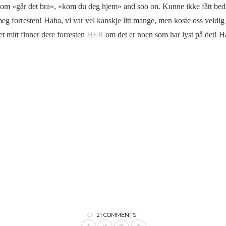
m «går det bra», «kom du deg hjem» and soo on. Kunne ikke fått bedre 
 meg forresten! Haha, vi var vel kanskje litt mange, men koste oss veldig 
t mitt finner dere forresten
HER
om det er noen som har lyst på det! 
21 COMMENTS