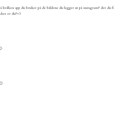
å hvilken app du bruker på de bildene du legger ut på instagram? der du får 
ker er du!!<3
🙂
🙂