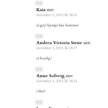
Svar
Kaia
sier:
november 3, 2013, kl. 18:16
så gøy! kjempe fine kostymer
Svar
Andrea Victoria Stene
sier:
november 3, 2013, kl. 18:17
så koselig !
Svar
Anne Solveig
sier:
november 3, 2013, kl. 18:23
I like!!
Svar