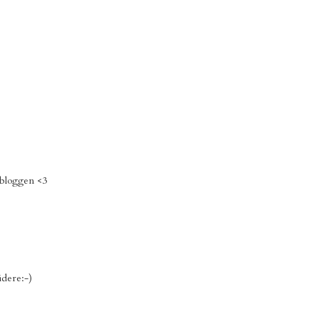
 bloggen <3
idere:-)