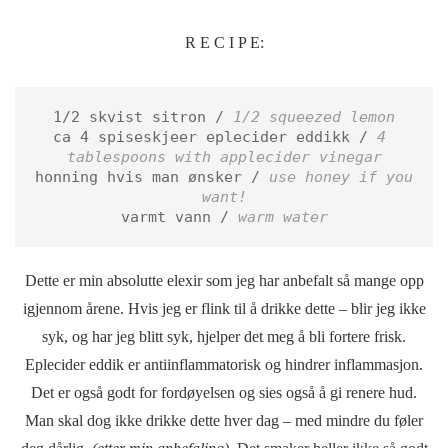
R E C I P E:
1/2 skvist sitron / 
1/2 squeezed lemon
ca 4 spiseskjeer eplecider eddikk / 
4 
tablespoons with applecider vinegar
honning hvis man ønsker / 
use honey if you 
want!
varmt vann / 
Dette er min absolutte elexir som jeg har anbefalt så mange opp
igjennom årene. Hvis jeg er flink til å drikke dette – blir jeg ikke
syk, og har jeg blitt syk, hjelper det meg å bli fortere frisk.
Eplecider eddik er antiinflammatorisk og hindrer inflammasjon.
Det er også godt for fordøyelsen og sies også å gi renere hud.
Man skal dog ikke drikke dette hver dag – med mindre du føler