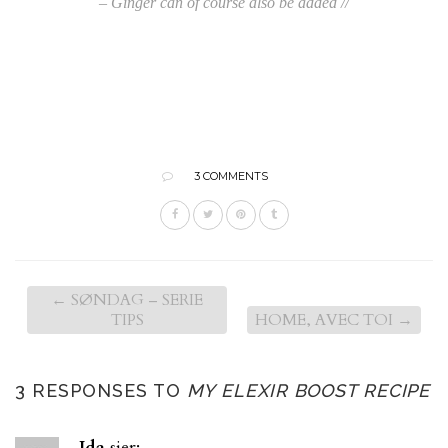
– Ginger can of course also be added //
3 COMMENTS
←
SØNDAG – SERIE
TIPS
HOME, AVEC TOI
→
3 RESPONSES TO
MY ELEXIR BOOST RECIPE
Ida
sier: