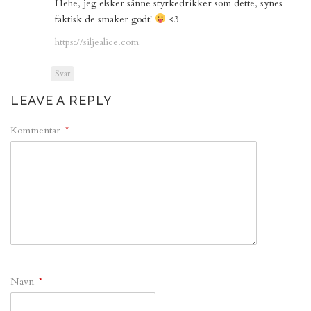
Hehe, jeg elsker sånne styrkedrikker som dette, synes
faktisk de smaker godt!
<3
https://siljealice.com
Svar
LEAVE A REPLY
Kommentar
*
Navn
*