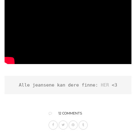
Alle jeansene kan dere finne: 
HER
 <3
12 COMMENTS