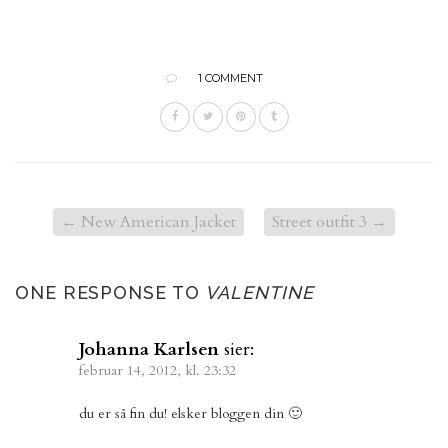
1 COMMENT
←
New American Jacket
Street outfit 3
→
ONE RESPONSE TO
VALENTINE
Johanna Karlsen
sier:
februar 14, 2012, kl. 23:32
du er så fin du! elsker bloggen din 🙂