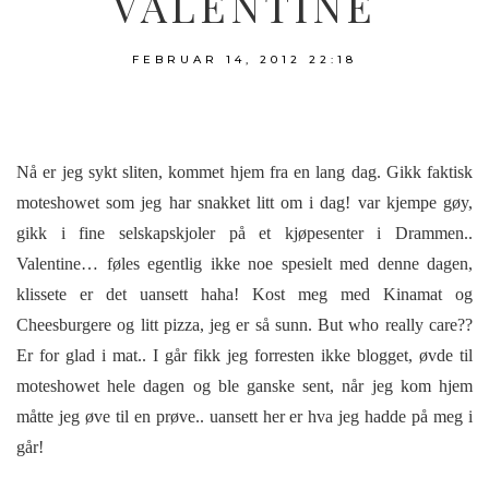
VALENTINE
FEBRUAR 14, 2012
22:18
Nå er jeg sykt sliten, kommet hjem fra en lang dag. Gikk faktisk
moteshowet som jeg har snakket litt om i dag! var kjempe gøy,
gikk i fine selskapskjoler på et kjøpesenter i Drammen..
Valentine… føles egentlig ikke noe spesielt med denne dagen,
klissete er det uansett haha! Kost meg med Kinamat og
Cheesburgere og litt pizza, jeg er så sunn. But who really care??
Er for glad i mat.. I går fikk jeg forresten ikke blogget, øvde til
moteshowet hele dagen og ble ganske sent, når jeg kom hjem
måtte jeg øve til en prøve.. uansett her er hva jeg hadde på meg i
går!