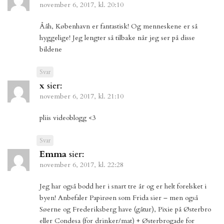
november 6, 2017, kl. 20:10
Ååh, København er fantastisk! Og menneskene er så
hyggelige! Jeg lengter så tilbake når jeg ser på disse
bildene
Svar
x
sier:
november 6, 2017, kl. 21:10
pliis videoblogg <3
Svar
Emma
sier:
november 6, 2017, kl. 22:28
Jeg har også bodd her i snart tre år og er helt forelsket i
byen! Anbefaler Papirøen som Frida sier – men også
Søerne og Frederiksberg have (gåtur), Pixie på Østerbro
eller Condesa (for drinker/mat) + Østerbrogade for