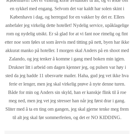
København! Det er virkelig korte avstander til alt, og vi leide oss
en sykkel med engang. Selvom det var kaldt har solen skint i
København i dag, og herregud for en vakker by det er. Ellers
anbefaler jeg virkelig dette hotellet! Nydelig service, upåklagelige
rom og nydelig utsikt. Er så glad for at vi fant noe rimelig og fint
etter noe som føles ut som årevis med titting på nett, byen har ikke
akkurat manko på hoteller. I morgen skal Anders på en shoot med
Zalando, og jeg tenker å komme i gang med boken min igjen.
Drukner litt i arbeid om dagen kjenner jeg, og pulsen var høy i
sted da jeg hadde 11 ubesvarte mailer. Haha, gud jeg vet ikke hva
ferie er lenger, men jeg skal virkelig prøve å nyte denne turen.
Både for min og Anders sin skyld, han er kanskje flink til å roe
meg ned, men jeg vet jeg stresser han når jeg først drar i gang.
Sliter med å ta en ting om gangen, jeg skal gjerne tenke meg frem
til alt jeg skal før sommerferien, og det er NO KIDDING.