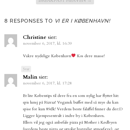
BREAKFAST HEAVEN
→
8 RESPONSES TO
VI ER I KØBENHAVN!
Christine
sier:
november 6, 2017, kl. 16:39
Vakre nydelige København
Kos dere masse!
Svar
Malin
sier:
november 6, 2017, kl. 17:28
Et lite Købentips til dere fra en som nylig har flyttet hit:
spis lunsj på Rizraz! Vegansk buffet med så mye du kan
spise for kun 89dk! Verdens beste falaffel finner du der:D
Ligger kjempesentralt i indre by i København.
Ellers vil jeg også anbefale pizza på Mother i Kødbyen
(verdens beste pizza og utrolig hyggelig atmosfære), og