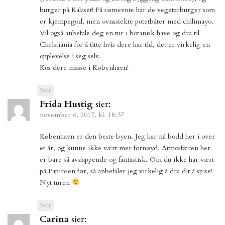
burger på Kalaset! På sistnevnte har de vegetarburger som
er kjempegod, men ovnsstekte potetbåter med chilimayo.
Vil også anbefale deg en tur i botanisk have og dra til
Christiania for å titte hvis dere har tid, det er virkelig en
opplevelse i seg selv.
Kos dere masse i København!
Svar
Frida Hustig
sier:
november 6, 2017, kl. 18:37
København er den beste byen. Jeg har nå bodd her i over
et år, og kunne ikke vært mer fornøyd. Atmosfæren her
er bare så avslappende og fantastisk. Om du ikke har vært
på Papirøen før, så anbefaler jeg virkelig å dra dit å spise!
Nyt turen
Svar
Carina
sier: