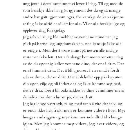
ung jente i dette samfunnet vi lever i idag. Til og med de
som kanskje ikke har gått igjennom det du og så mange
andre har gått igjennom også, for kanskje de kan skjønne
at ting ikke alltid er så lett for alle. Vi er alle forskjellige og
opplever ting forskjellig.
Jeg selv vil si jeg ble mobbet av vennene mine når jeg
gikk på barne- og ungdomsskolen, noe kanskje ikke alle
er enige i. Men det å være minst på nesten alle mulige
måter er ikke lett. Det å få slengt kommentarer etter deg
av de du egentlig kaller vennene dine, det er så dritt. Det
er så innmari dritt. Det å bli ignorert i en samtale fordi
«du er dum», det er dritt. Det å bli løftet opp på skap uten
din egen vilje og bli forlatt der og ikke komme seg ned,
det er dritt. Det å bli baksnakket av dine venninner mens
du selv sitter der å hører på, det er dritt.
Jeg har lenge vært syk, til og med uten å vite det selv, og
er enda ikke helt frisk, men er kommet videre i livet. Mye
henger enda igjen og mye kommer nok alltid til å henge
igjen. Men jeg kommer meg videre, jeg lever videre, og