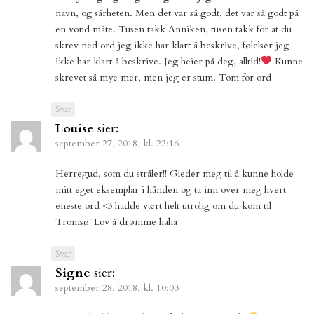
navn, og sårheten. Men det var så godt, det var så godt på
en vond måte. Tusen takk Anniken, tusen takk for at du
skrev ned ord jeg ikke har klart å beskrive, følelser jeg
ikke har klart å beskrive. Jeg heier på deg, alltid!
Kunne
skrevet så mye mer, men jeg er stum. Tom for ord
Svar
Louise
sier:
september 27, 2018, kl. 22:16
Herregud, som du stråler!! Gleder meg til å kunne holde
mitt eget eksemplar i hånden og ta inn over meg hvert
eneste ord <3 hadde vært helt utrolig om du kom til
Tromsø! Lov å drømme haha
Svar
Signe
sier:
september 28, 2018, kl. 10:03