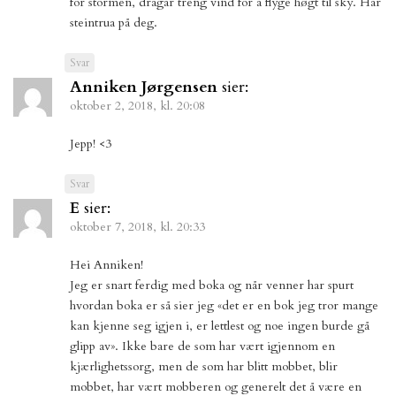
for stormen, dragar treng vind for å flyge høgt til sky. Har
steintrua på deg.
Svar
Anniken Jørgensen
sier:
oktober 2, 2018, kl. 20:08
Jepp! <3
Svar
E
sier:
oktober 7, 2018, kl. 20:33
Hei Anniken!
Jeg er snart ferdig med boka og når venner har spurt
hvordan boka er så sier jeg «det er en bok jeg tror mange
kan kjenne seg igjen i, er lettlest og noe ingen burde gå
glipp av». Ikke bare de som har vært igjennom en
kjærlighetssorg, men de som har blitt mobbet, blir
mobbet, har vært mobberen og generelt det å være en