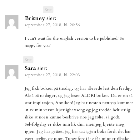
Svar
Britney
sier:
september 27, 2018, kl. 20:56
I can’t wait for the english version to be published! So
happy for you!
Svar
Sara
sier:
september 27, 2018, kl. 22:03
Jeg fikk boken på tirsdag, og har allerede lest den ferdig.
Altså på to dager, og jeg leser ALDRI bøker. Du er en så
stor inspirasjon, Anniken! Jeg har nesten nettopp kommet
ut av min verste kjærlighetssorg og jeg trodde helt ærlig
ikke at noen kunne beskrive noe jeg følte, så godt.
Selvfølgelig er ikke min lik din, men jeg kjente meg
igjen. Jeg har gråtet, jeg har tatt igjen boka fordi det har
vært jævlig, og tung. Tungt fordi jeg får minner tilbake,