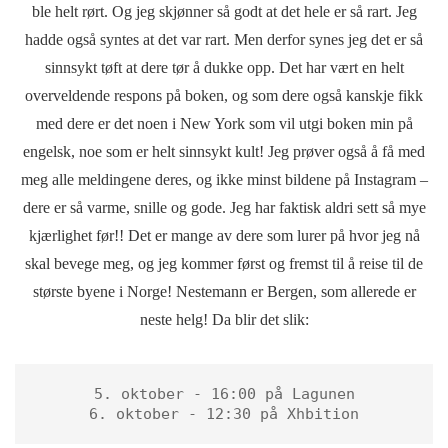
ble helt rørt. Og jeg skjønner så godt at det hele er så rart. Jeg
hadde også syntes at det var rart. Men derfor synes jeg det er så
sinnsykt tøft at dere tør å dukke opp. Det har vært en helt
overveldende respons på boken, og som dere også kanskje fikk
med dere er det noen i New York som vil utgi boken min på
engelsk, noe som er helt sinnsykt kult! Jeg prøver også å få med
meg alle meldingene deres, og ikke minst bildene på Instagram –
dere er så varme, snille og gode. Jeg har faktisk aldri sett så mye
kjærlighet før!! Det er mange av dere som lurer på hvor jeg nå
skal bevege meg, og jeg kommer først og fremst til å reise til de
største byene i Norge! Nestemann er Bergen, som allerede er
neste helg! Da blir det slik:
5. oktober - 16:00 på Lagunen

6. oktober - 12:30 på Xhbition