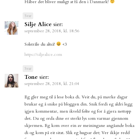
Håber det bliver muligt at få den i Danmark!
Svar
Silje Alice
sier:
september 28, 2018, kl. 18:56
Solstråle du altså!
<3
https://siljealice.com
Svar
Tone
sier:
september 28, 2018, kl. 21:04
Eg gler meg til å lese boka di. Veit du, på mørke dagar
brukar eg å snike på bloggen din. Snik fordi eg aldri legg
igjen kommentar, men ikveld følte eg for å gjera nettopp
det. Du og orda dine er sterkt lys som varmar gjennom
skjermen. Eg kom over ein av meiningane angåande boka
di og kom på eit sitat. Slik eg hugsar det; Ver ikkje redd