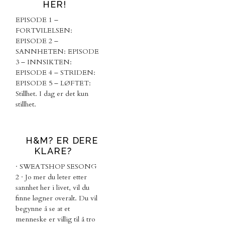
HER!
EPISODE 1 –
FORTVILELSEN:
EPISODE 2 –
SANNHETEN: EPISODE
3 – INNSIKTEN:
EPISODE 4 – STRIDEN:
EPISODE 5 – LØFTET:
Stillhet. I dag er det kun
stillhet.
H&M? ER DERE
KLARE?
· SWEATSHOP SESONG
2 · Jo mer du leter etter
sannhet her i livet, vil du
finne løgner overalt. Du vil
begynne å se at et
menneske er villig til å tro