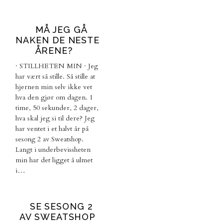
MÅ JEG GÅ
NAKEN DE NESTE
ÅRENE?
· STILLHETEN MIN · Jeg
har vært så stille. Så stille at
hjernen min selv ikke vet
hva den gjør om dagen. 1
time, 50 sekunder, 2 dager,
hva skal jeg si til dere? Jeg
har ventet i et halvt år på
sesong 2 av Sweatshop.
Langt i underbevissheten
min har det ligget å ulmet
i…
SE SESONG 2
AV SWEATSHOP