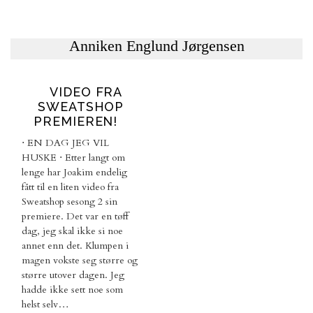
VIDEO FRA
SWEATSHOP
PREMIEREN!
⋅ EN DAG JEG VIL
HUSKE ⋅ Etter langt om
lenge har Joakim endelig
fått til en liten video fra
Sweatshop sesong 2 sin
premiere. Det var en tøff
dag, jeg skal ikke si noe
annet enn det. Klumpen i
magen vokste seg større og
større utover dagen. Jeg
hadde ikke sett noe som
helst selv…