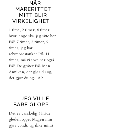
NÅR
MARERITTET
MITT BLIR
VIRKELIGHET
1 time, 2 timer, 6 timer,
hvor lenge skal jeg sitte her
Pål? 7 timer, 8 timer, 9
timer, jeg har
selvmordstanker Pål. 11
timer, må vi sove her også
Pål? De gråter Pål. Men
Anniken, det gjør du og,
det gjør du og. -A9
JEG VILLE
BARE GI OPP
Det er vanskelig å holde
gleden oppe. Magen min
gjør vondt, og ikke minst