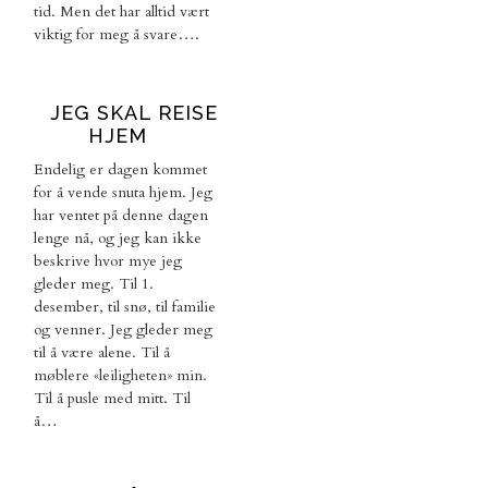
tid. Men det har alltid vært
viktig for meg å svare….
JEG SKAL REISE
HJEM
Endelig er dagen kommet
for å vende snuta hjem. Jeg
har ventet på denne dagen
lenge nå, og jeg kan ikke
beskrive hvor mye jeg
gleder meg. Til 1.
desember, til snø, til familie
og venner. Jeg gleder meg
til å være alene. Til å
møblere «leiligheten» min.
Til å pusle med mitt. Til
å…