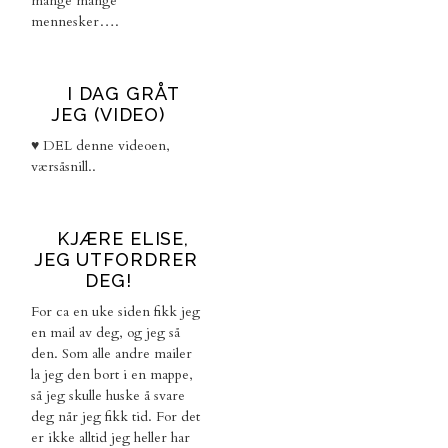
mange mange
mennesker….
I DAG GRÅT
JEG (VIDEO)
♥ DEL denne videoen,
værsåsnill..
KJÆRE ELISE,
JEG UTFORDRER
DEG!
For ca en uke siden fikk jeg
en mail av deg, og jeg så
den. Som alle andre mailer
la jeg den bort i en mappe,
så jeg skulle huske å svare
deg når jeg fikk tid. For det
er ikke alltid jeg heller har