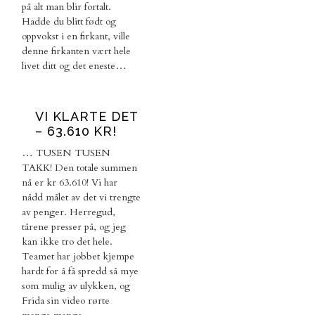
på alt man blir fortalt.
Hadde du blitt født og
oppvokst i en firkant, ville
denne firkanten vært hele
livet ditt og det eneste…
VI KLARTE DET
– 63.610 KR!
… TUSEN TUSEN
TAKK! Den totale summen
nå er kr 63.610! Vi har
nådd målet av det vi trengte
av penger. Herregud,
tårene presser på, og jeg
kan ikke tro det hele.
Teamet har jobbet kjempe
hardt for å få spredd så mye
som mulig av ulykken, og
Frida sin video rørte